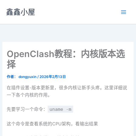
跳
鑫鑫小屋
至
内
容
OpenClash教程：内核版本选
择
作者：
dongyuxin
/
2026年2月13日
在插件设置-版本更新里，很多内核让新手头疼。这里详细说
一下各个内核的作用。
先要学习一个命令：
uname -m
这个命令是查看系统的CPU架构，看输出结果