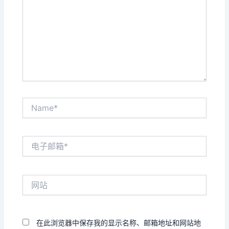
入...
Name*
电
子
邮
箱
网
*
站
在此浏览器中保存我的显示名称、邮箱地址和网站地