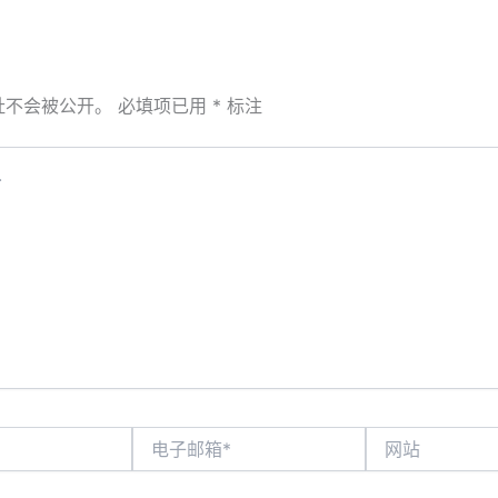
址不会被公开。
必填项已用
*
标注
电
网
子
站
邮