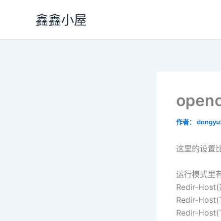
跳
鑫鑫小屋
至
内
容
ope
作者：
dongyu
这里的设置
运行模式里
Redir-
Redir-H
Redir-H