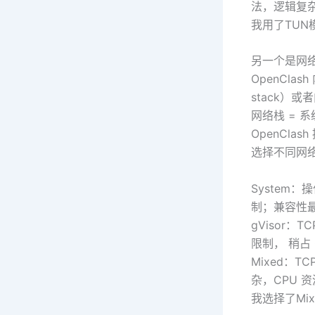
法，逻辑复
我用了TUN
另一个是网
OpenCla
stack）或者
网络栈 = 系
OpenCl
选择不同网络
System：
制；兼容性最
gVisor：
限制， 稍占 
Mixed：T
杂，CPU 
我选择了Mix